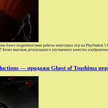
воем блоге подробностями работы некоторых игр на PlayStation 5
7 Более высокая детализация и улучшенное качество изображен
uctions — продажи Ghost of Tsushima пе