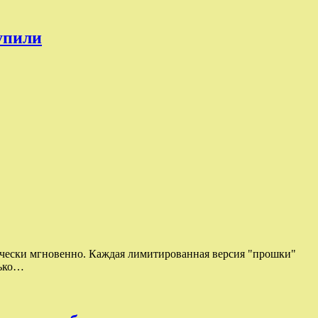
купили
тически мгновенно. Каждая лимитированная версия "прошки"
лько…