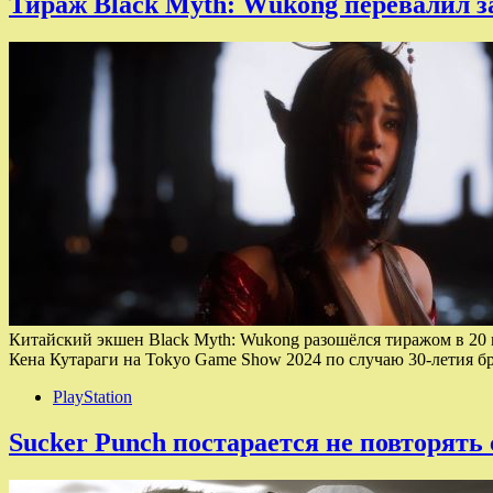
Тираж Black Myth: Wukong перевалил з
Китайский экшен Black Myth: Wukong разошёлся тиражом в 20 м
Кена Кутараги на Tokyo Game Show 2024 по случаю 30-летия 
PlayStation
Sucker Punch постарается не повторять