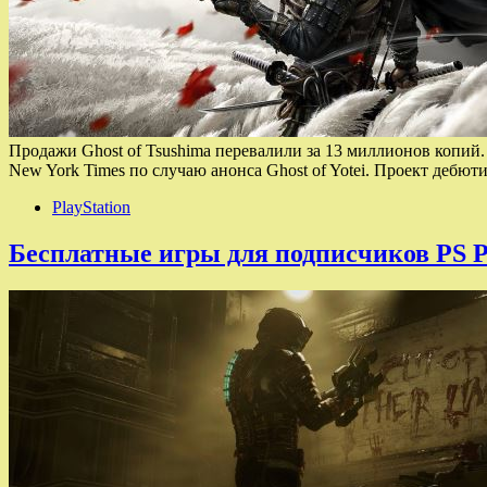
Продажи Ghost of Tsushima перевалили за 13 миллионов копий
New York Times по случаю анонса Ghost of Yotei. Проект дебют
PlayStation
Бесплатные игры для подписчиков PS Pl