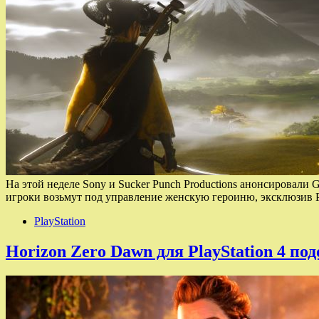
На этой неделе Sony и Sucker Punch Productions анонсировали G
игроки возьмут под управление женскую героиню, эксклюзив P
PlayStation
Horizon Zero Dawn для PlayStation 4 по