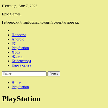
Skip
Пятница, Авг 7, 2026
to
Epic Games.
content
Геймерский информационный онлайн портал.
Новости
Android
PC
PlayStation
Xbox
Железо
Киберспорт
Карта сайта
Найти:
Home
PlayStation
PlayStation