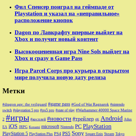
Фил Спенсер поиграл на геймпаде от
Playstation и указал на «неправильное»
расположение кнопок
Dagon по Лавкрафту впервые выйдет на
Xbox и получит новый контент
Высокооцененная игра Nine Sols выйдет на
Xbox и сразу в Game Pass
Игра Parcel Corps про курьера в открытом
мире получила новую дату релиза
Метки
#game pass
#dragon age: the veilguard
#God of War Ragnarok
#nintendo
#ps5 pro
#Warhammer 40000 Space Marine
switch
#playstation 5 pro
#state of play
#игры
Android
#новости
#трейлер
2
#косплей
Atlus
4K
PlayStation
iOS
PC
microsoft
JRPG
EA
Nintendo
Konami
Sony
PlayStation 5
PS5
PS4
Steam
PlayStation Plus
Square Enix
Tokyo