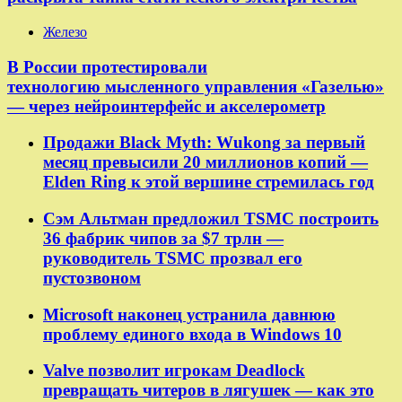
Железо
В России протестировали
технологию мысленного управления «Газелью»
— через нейроинтерфейс и акселерометр
Продажи Black Myth: Wukong за первый
месяц превысили 20 миллионов копий —
Elden Ring к этой вершине стремилась год
Сэм Альтман предложил TSMC построить
36 фабрик чипов за $7 трлн —
руководитель TSMC прозвал его
пустозвоном
Microsoft наконец устранила давнюю
проблему единого входа в Windows 10
Valve позволит игрокам Deadlock
превращать читеров в лягушек — как это