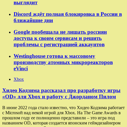
выглядит
Discord ждёт полная блокировка в России в
ближайшие дни
Google пообещала не лишать россиян
доступа к своим сервисам и решить
проблемы с регистрацией аккаунтов
Westinghouse готова к массовому
производству атомных микрореакторов
eVinci
Xbox
Хидео Кодзима рассказал про разработку игры
«OD» для Xbox и работу с Джорданом Пилом
В июне 2022 года стало известно, что Хидео Кодзима работает
с Microsoft над некой игрой для Xbox. На The Game Awards в
прошлом году ее полноценно представили – это игра под
названием OD, которая создается японским геймдизайнером