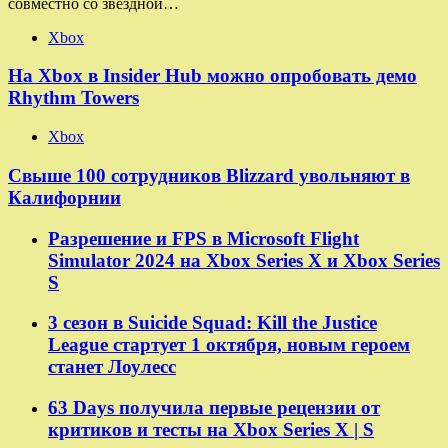
совместно со звездной…
Xbox
На Xbox в Insider Hub можно опробовать демо
Rhythm Towers
Xbox
Свыше 100 сотрудников Blizzard увольняют в
Калифорнии
Разрешение и FPS в Microsoft Flight
Simulator 2024 на Xbox Series X и Xbox Series
S
3 сезон в Suicide Squad: Kill the Justice
League стартует 1 октября, новым героем
станет Лоулесс
63 Days получила первые рецензии от
критиков и тесты на Xbox Series X | S