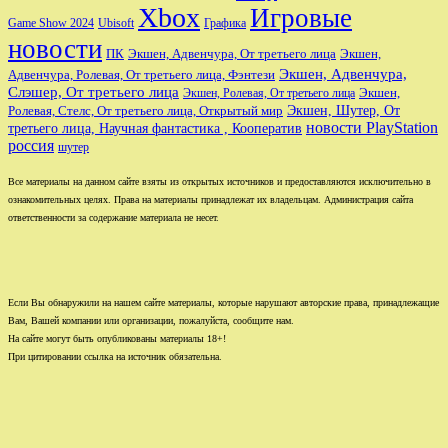
Xbox
Игровые
Game Show 2024
Ubisoft
Графика
новости
ПК
Экшен, Адвенчура, От третьего лица
Экшен,
Экшен, Адвенчура,
Адвенчура, Ролевая, От третьего лица, Фэнтези
Слэшер, От третьего лица
Экшен,
Экшен, Ролевая, От третьего лица
Экшен, Шутер, От
Ролевая, Стелс, От третьего лица, Открытый мир
новости PlayStation
третьего лица, Научная фантастика , Кооператив
россия
шутер
Все материалы на данном сайте взяты из открытых источников и предоставляются исключительно в
ознакомительных целях. Права на материалы принадлежат их владельцам. Администрация сайта
ответственности за содержание материала не несет.
Если Вы обнаружили на нашем сайте материалы, которые нарушают авторские права, принадлежащие
Вам, Вашей компании или организации, пожалуйста, сообщите нам.
На сайте могут быть опубликованы материалы 18+!
При цитировании ссылка на источник обязательна.