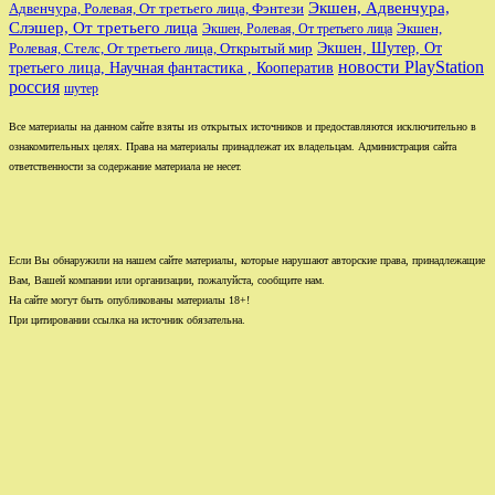
Экшен, Адвенчура,
Адвенчура, Ролевая, От третьего лица, Фэнтези
Слэшер, От третьего лица
Экшен,
Экшен, Ролевая, От третьего лица
Экшен, Шутер, От
Ролевая, Стелс, От третьего лица, Открытый мир
новости PlayStation
третьего лица, Научная фантастика , Кооператив
россия
шутер
Все материалы на данном сайте взяты из открытых источников и предоставляются исключительно в
ознакомительных целях. Права на материалы принадлежат их владельцам. Администрация сайта
ответственности за содержание материала не несет.
Если Вы обнаружили на нашем сайте материалы, которые нарушают авторские права, принадлежащие
Вам, Вашей компании или организации, пожалуйста, сообщите нам.
На сайте могут быть опубликованы материалы 18+!
При цитировании ссылка на источник обязательна.