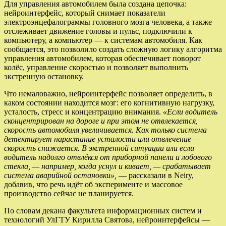
Для управления автомобилем была создана цепочка:
нейроинтерфейс, который снимает показатели
электроэнцефалограммы головного мозга человека, а также
отслеживает движение головы и пульс, подключили к
компьютеру, а компьютер — к системам автомобиля. Как
сообщается, это позволило создать сложную логику алгоритма
управления автомобилем, которая обеспечивает поворот
колёс, управление скоростью и позволяет выполнить
экстренную остановку.
Что немаловажно, нейроинтерфейс позволяет определить, в
каком состоянии находится мозг: его когнитивную нагрузку,
усталость, стресс и концентрацию внимания.
«Если водитель
сконцентрирован на дороге и при этом не отвлекается,
скорость автомобиля увеличивается. Как только система
детектирует нарастание усталости или отвлечение —
скорость снижается. В экстренной ситуации или если
водитель надолго отвлёкся от приборной панели и лобового
стекла, — например, когда уснул и кивает, — срабатывает
система аварийной остановки»,
— рассказали в Neiry,
добавив, что речь идёт об эксперименте и массовое
производство сейчас не планируется.
По словам декана факультета информационных систем и
технологий УлГТУ Кирилла Святова, нейроинтерфейсы —