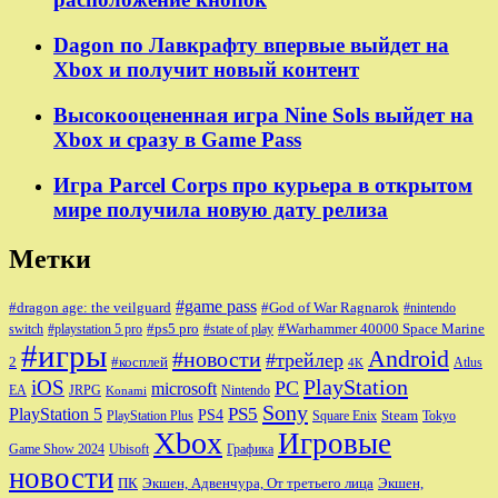
Dagon по Лавкрафту впервые выйдет на
Xbox и получит новый контент
Высокооцененная игра Nine Sols выйдет на
Xbox и сразу в Game Pass
Игра Parcel Corps про курьера в открытом
мире получила новую дату релиза
Метки
#game pass
#dragon age: the veilguard
#God of War Ragnarok
#nintendo
#ps5 pro
#Warhammer 40000 Space Marine
switch
#playstation 5 pro
#state of play
#игры
Android
#новости
#трейлер
2
#косплей
Atlus
4K
PlayStation
iOS
PC
microsoft
JRPG
EA
Nintendo
Konami
Sony
PlayStation 5
PS5
PS4
Steam
PlayStation Plus
Square Enix
Tokyo
Xbox
Игровые
Game Show 2024
Ubisoft
Графика
новости
ПК
Экшен, Адвенчура, От третьего лица
Экшен,