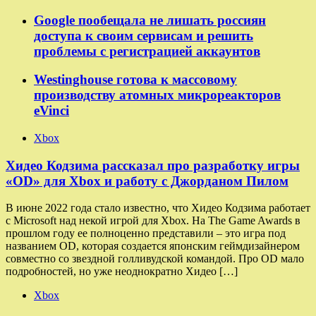
Google пообещала не лишать россиян
доступа к своим сервисам и решить
проблемы с регистрацией аккаунтов
Westinghouse готова к массовому
производству атомных микрореакторов
eVinci
Xbox
Хидео Кодзима рассказал про разработку игры
«OD» для Xbox и работу с Джорданом Пилом
В июне 2022 года стало известно, что Хидео Кодзима работает
с Microsoft над некой игрой для Xbox. На The Game Awards в
прошлом году ее полноценно представили – это игра под
названием OD, которая создается японским геймдизайнером
совместно со звездной голливудской командой. Про OD мало
подробностей, но уже неоднократно Хидео […]
Xbox