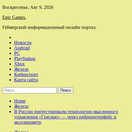
Skip
Воскресенье, Авг 9, 2026
to
Epic Games.
content
Геймерский информационный онлайн портал.
Новости
Android
PC
PlayStation
Xbox
Железо
Киберспорт
Карта сайта
Найти:
Home
Железо
В России протестировали технологию мысленного
управления «Газелью» — через нейроинтерфейс и
акселерометр