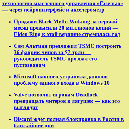
технологию мысленного управления «Газелью»
— через нейроинтерфейс и акселерометр
Продажи Black Myth: Wukong за первый
месяц превысили 20 миллионов копий —
Elden Ring к этой вершине стремилась год
Сэм Альтман предложил TSMC построить
36 фабрик чипов за $7 трлн —
руководитель TSMC прозвал его
пустозвоном
Microsoft наконец устранила давнюю
проблему единого входа в Windows 10
Valve позволит игрокам Deadlock
превращать читеров в лягушек — как это
выглядит
Discord ждёт полная блокировка в России в
ближайшие дни