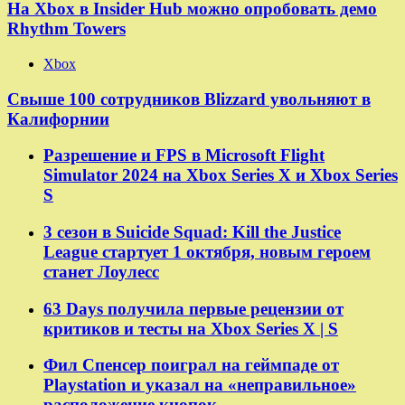
На Xbox в Insider Hub можно опробовать демо
Rhythm Towers
Xbox
Свыше 100 сотрудников Blizzard увольняют в
Калифорнии
Разрешение и FPS в Microsoft Flight
Simulator 2024 на Xbox Series X и Xbox Series
S
3 сезон в Suicide Squad: Kill the Justice
League стартует 1 октября, новым героем
станет Лоулесс
63 Days получила первые рецензии от
критиков и тесты на Xbox Series X | S
Фил Спенсер поиграл на геймпаде от
Playstation и указал на «неправильное»
расположение кнопок