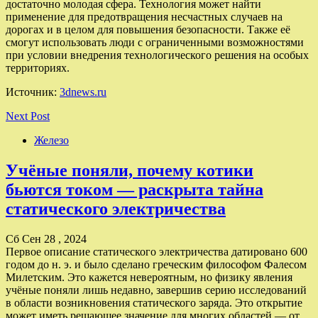
достаточно молодая сфера. Технология может найти
применение для предотвращения несчастных случаев на
дорогах и в целом для повышения безопасности. Также её
смогут использовать люди с ограниченными возможностями
при условии внедрения технологического решения на особых
территориях.
Источник:
3dnews.ru
Next Post
Железо
Учёные поняли, почему котики
бьются током — раскрыта тайна
статического электричества
Сб Сен 28 , 2024
Первое описание статического электричества датировано 600
годом до н. э. и было сделано греческим философом Фалесом
Милетским. Это кажется невероятным, но физику явления
учёные поняли лишь недавно, завершив серию исследований
в области возникновения статического заряда. Это открытие
может иметь решающее значение для многих областей — от