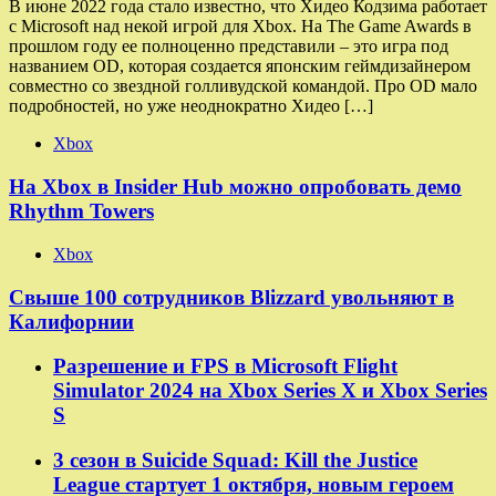
В июне 2022 года стало известно, что Хидео Кодзима работает
с Microsoft над некой игрой для Xbox. На The Game Awards в
прошлом году ее полноценно представили – это игра под
названием OD, которая создается японским геймдизайнером
совместно со звездной голливудской командой. Про OD мало
подробностей, но уже неоднократно Хидео […]
Xbox
На Xbox в Insider Hub можно опробовать демо
Rhythm Towers
Xbox
Свыше 100 сотрудников Blizzard увольняют в
Калифорнии
Разрешение и FPS в Microsoft Flight
Simulator 2024 на Xbox Series X и Xbox Series
S
3 сезон в Suicide Squad: Kill the Justice
League стартует 1 октября, новым героем