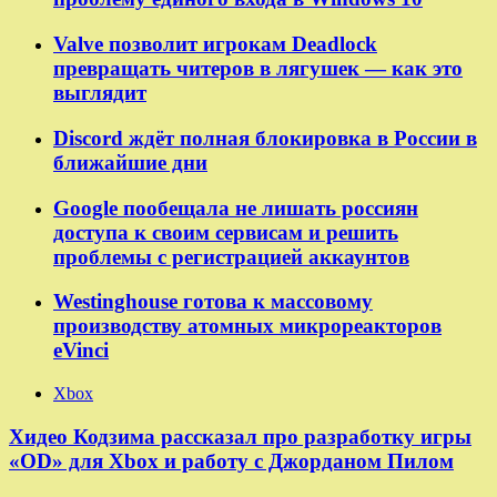
Valve позволит игрокам Deadlock
превращать читеров в лягушек — как это
выглядит
Discord ждёт полная блокировка в России в
ближайшие дни
Google пообещала не лишать россиян
доступа к своим сервисам и решить
проблемы с регистрацией аккаунтов
Westinghouse готова к массовому
производству атомных микрореакторов
eVinci
Xbox
Хидео Кодзима рассказал про разработку игры
«OD» для Xbox и работу с Джорданом Пилом