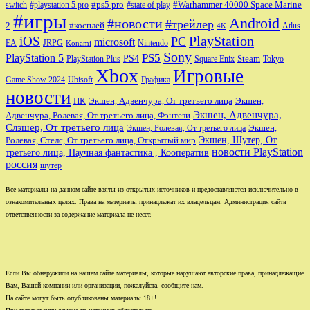
#ps5 pro
#Warhammer 40000 Space Marine
switch
#playstation 5 pro
#state of play
#игры
Android
#новости
#трейлер
2
#косплей
Atlus
4K
PlayStation
iOS
PC
microsoft
JRPG
EA
Nintendo
Konami
Sony
PlayStation 5
PS5
PS4
Steam
PlayStation Plus
Square Enix
Tokyo
Xbox
Игровые
Game Show 2024
Ubisoft
Графика
новости
ПК
Экшен, Адвенчура, От третьего лица
Экшен,
Экшен, Адвенчура,
Адвенчура, Ролевая, От третьего лица, Фэнтези
Слэшер, От третьего лица
Экшен,
Экшен, Ролевая, От третьего лица
Экшен, Шутер, От
Ролевая, Стелс, От третьего лица, Открытый мир
новости PlayStation
третьего лица, Научная фантастика , Кооператив
россия
шутер
Все материалы на данном сайте взяты из открытых источников и предоставляются исключительно в
ознакомительных целях. Права на материалы принадлежат их владельцам. Администрация сайта
ответственности за содержание материала не несет.
Если Вы обнаружили на нашем сайте материалы, которые нарушают авторские права, принадлежащие
Вам, Вашей компании или организации, пожалуйста, сообщите нам.
На сайте могут быть опубликованы материалы 18+!