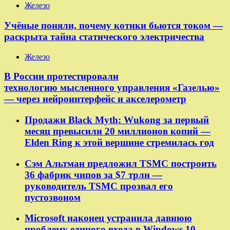
Железо
Учёные поняли, почему котики бьются током —
раскрыта тайна статического электричества
Железо
В России протестировали
технологию мысленного управления «Газелью»
— через нейроинтерфейс и акселерометр
Продажи Black Myth: Wukong за первый
месяц превысили 20 миллионов копий —
Elden Ring к этой вершине стремилась год
Сэм Альтман предложил TSMC построить
36 фабрик чипов за $7 трлн —
руководитель TSMC прозвал его
пустозвоном
Microsoft наконец устранила давнюю
проблему единого входа в Windows 10