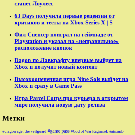
станет Лоулесс
63 Days получила первые рецензии от
критиков и тесты на Xbox Series X | S
Фил Спенсер поиграл на геймпаде от
Playstation и указал на «неправильное»
расположение кнопок
Dagon по Лавкрафту впервые выйдет на
Xbox и получит новый контент
Высокооцененная игра Nine Sols выйдет на
Xbox и сразу в Game Pass
Игра Parcel Corps про курьера в открытом
мире получила новую дату релиза
Метки
#game pass
#dragon age: the veilguard
#God of War Ragnarok
#nintendo