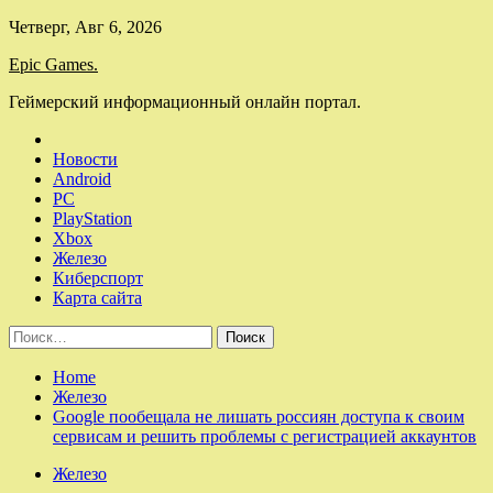
Skip
Четверг, Авг 6, 2026
to
Epic Games.
content
Геймерский информационный онлайн портал.
Новости
Android
PC
PlayStation
Xbox
Железо
Киберспорт
Карта сайта
Найти:
Home
Железо
Google пообещала не лишать россиян доступа к своим
сервисам и решить проблемы с регистрацией аккаунтов
Железо