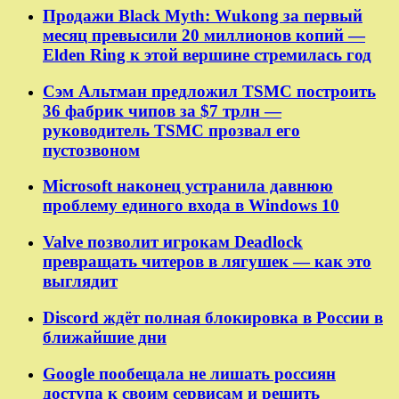
Продажи Black Myth: Wukong за первый
месяц превысили 20 миллионов копий —
Elden Ring к этой вершине стремилась год
Сэм Альтман предложил TSMC построить
36 фабрик чипов за $7 трлн —
руководитель TSMC прозвал его
пустозвоном
Microsoft наконец устранила давнюю
проблему единого входа в Windows 10
Valve позволит игрокам Deadlock
превращать читеров в лягушек — как это
выглядит
Discord ждёт полная блокировка в России в
ближайшие дни
Google пообещала не лишать россиян
доступа к своим сервисам и решить