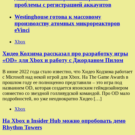
проблемы с регистрацией аккаунтов
Westinghouse готова к массовому
производству атомных микрореакторов
eVinci
Xbox
Хидео Кодзима рассказал про разработку игры
«OD» для Xbox и работу с Джорданом Пилом
В июне 2022 года стало известно, что Хидео Кодзима работает
с Microsoft над некой игрой для Xbox. На The Game Awards в
прошлом году ее полноценно представили – это игра под
названием OD, которая создается японским геймдизайнером
совместно со звездной голливудской командой. Про OD мало
подробностей, но уже неоднократно Хидео […]
Xbox
На Xbox в Insider Hub можно опробовать демо
Rhythm Towers