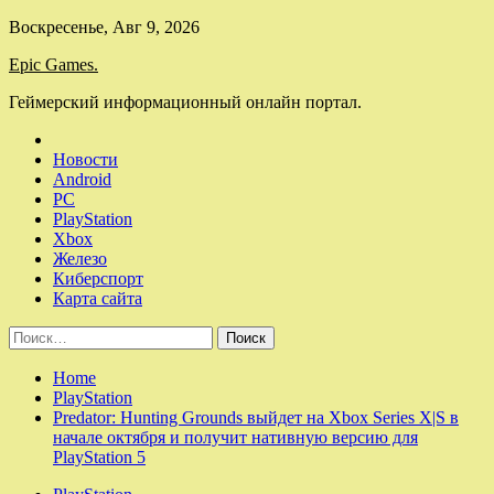
Skip
Воскресенье, Авг 9, 2026
to
Epic Games.
content
Геймерский информационный онлайн портал.
Новости
Android
PC
PlayStation
Xbox
Железо
Киберспорт
Карта сайта
Найти:
Home
PlayStation
Predator: Hunting Grounds выйдет на Xbox Series X|S в
начале октября и получит нативную версию для
PlayStation 5