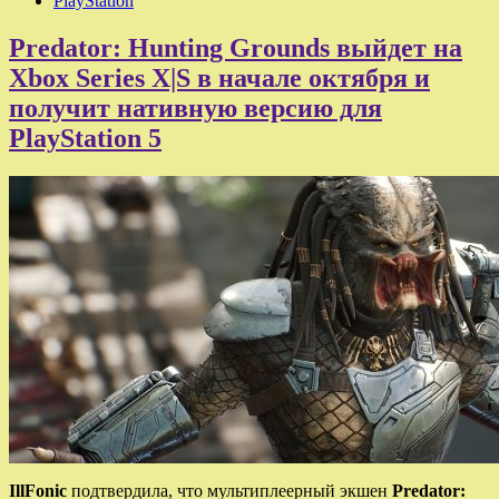
PlayStation
Predator: Hunting Grounds выйдет на
Xbox Series X|S в начале октября и
получит нативную версию для
PlayStation 5
IllFonic
подтвердила, что мультиплеерный экшен
Predator: