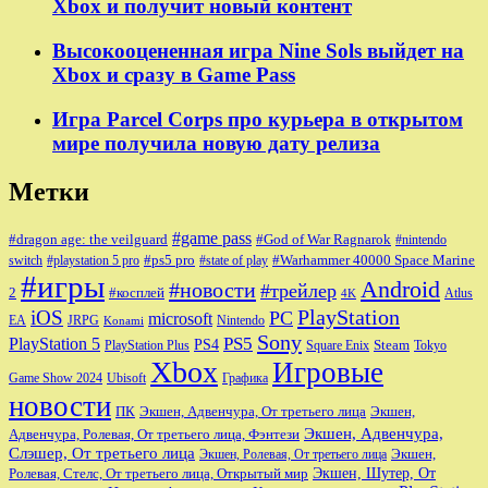
Xbox и получит новый контент
Высокооцененная игра Nine Sols выйдет на
Xbox и сразу в Game Pass
Игра Parcel Corps про курьера в открытом
мире получила новую дату релиза
Метки
#game pass
#dragon age: the veilguard
#God of War Ragnarok
#nintendo
#ps5 pro
#Warhammer 40000 Space Marine
switch
#playstation 5 pro
#state of play
#игры
Android
#новости
#трейлер
2
#косплей
Atlus
4K
PlayStation
iOS
PC
microsoft
JRPG
EA
Nintendo
Konami
Sony
PlayStation 5
PS5
PS4
Steam
PlayStation Plus
Square Enix
Tokyo
Xbox
Игровые
Game Show 2024
Ubisoft
Графика
новости
ПК
Экшен, Адвенчура, От третьего лица
Экшен,
Экшен, Адвенчура,
Адвенчура, Ролевая, От третьего лица, Фэнтези
Слэшер, От третьего лица
Экшен,
Экшен, Ролевая, От третьего лица
Экшен, Шутер, От
Ролевая, Стелс, От третьего лица, Открытый мир