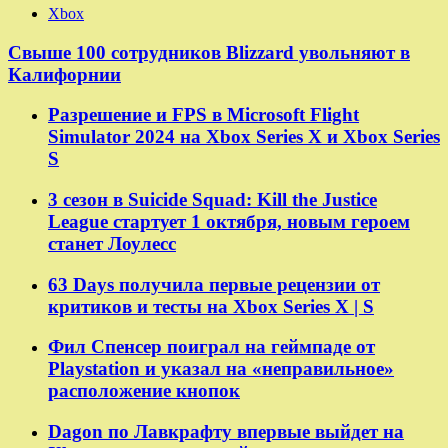
Xbox
Свыше 100 сотрудников Blizzard увольняют в
Калифорнии
Разрешение и FPS в Microsoft Flight
Simulator 2024 на Xbox Series X и Xbox Series
S
3 сезон в Suicide Squad: Kill the Justice
League стартует 1 октября, новым героем
станет Лоулесс
63 Days получила первые рецензии от
критиков и тесты на Xbox Series X | S
Фил Спенсер поиграл на геймпаде от
Playstation и указал на «неправильное»
расположение кнопок
Dagon по Лавкрафту впервые выйдет на