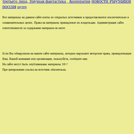
новости PlayStation
третьего лица, Научная фантастика , Кооператив
россия
шутер
Все материалы на данном сайте взяты из открытых источников и предоставляются исключительно в
ознакомительных целях. Права на материалы принадлежат их владельцам. Администрация сайта
ответственности за содержание материала не несет.
Если Вы обнаружили на нашем сайте материалы, которые нарушают авторские права, принадлежащие
Вам, Вашей компании или организации, пожалуйста, сообщите нам.
На сайте могут быть опубликованы материалы 18+!
При цитировании ссылка на источник обязательна.